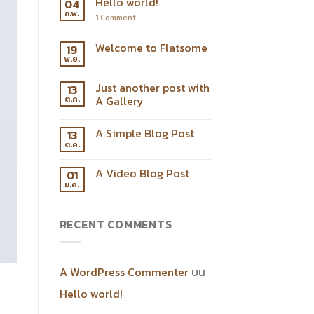
Hello world!
04
ก.พ.
1
Comment
Welcome to Flatsome
19
พ.ย.
Just another post with
13
A Gallery
ต.ค.
A Simple Blog Post
13
ต.ค.
A Video Blog Post
01
ม.ค.
RECENT COMMENTS
A WordPress Commenter
บน
Hello world!