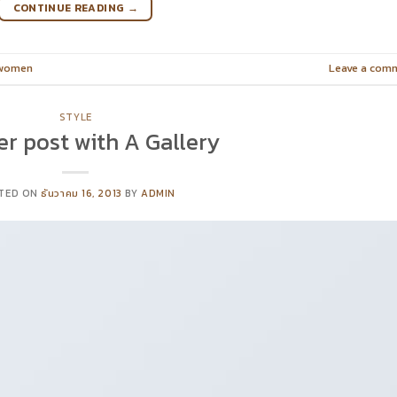
CONTINUE READING
→
women
Leave a com
STYLE
r post with A Gallery
TED ON
ธันวาคม 16, 2013
BY
ADMIN