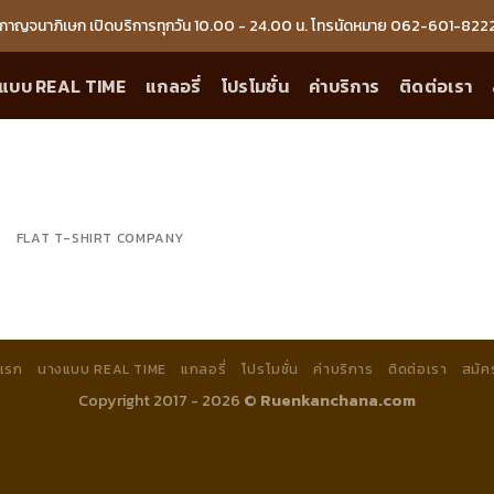
กาญจนาภิเษก เปิดบริการทุกวัน 10.00 - 24.00 น. โทรนัดหมาย 062-601-822
แบบ REAL TIME
แกลอรี่
โปรโมชั่น
ค่าบริการ
ติดต่อเรา
FLAT T-SHIRT COMPANY
าแรก
นางแบบ REAL TIME
แกลอรี่
โปรโมชั่น
ค่าบริการ
ติดต่อเรา
สมัค
Copyright 2017 - 2026 ©
Ruenkanchana.com